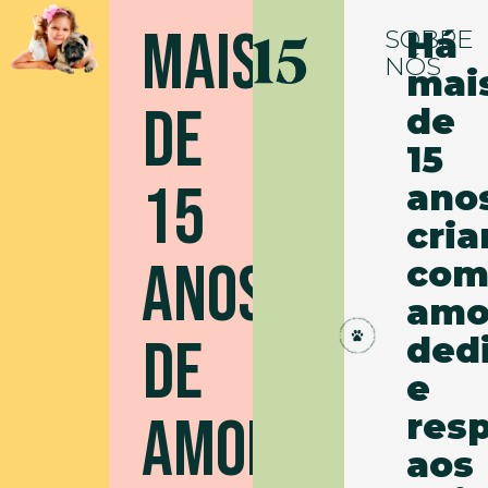
MAIS
SOBRE
Há
NÓS
mai
DE
de
15
15
ano
cri
ANOS
co
amo
DE
ded
e
AMOR
resp
aos