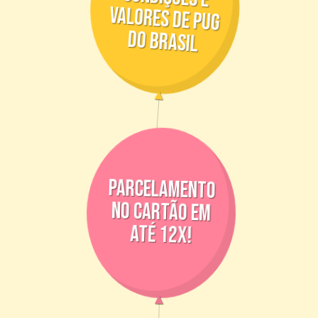
condições e
valores de pug
do brasil
parcelamento
no cartão em
até 12x!