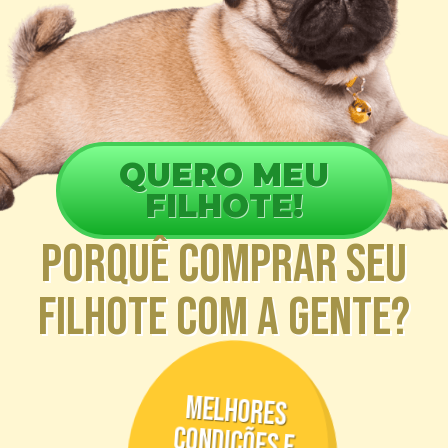
QUERO MEU
FILHOTE!
porquê comprar seu
filhote com a gente?
melhores