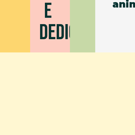
E
anim
DEDICAÇÃO