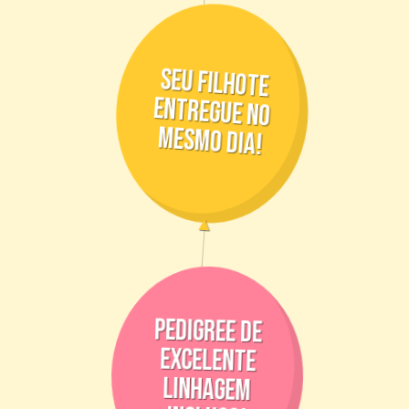
seu filhote
entregue no
mesmo dia!
pedigree de
excelente
linhagem